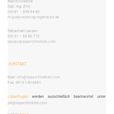
Marco Grabow
Dipl. Ing. (FH)
09181 – 299 94 82
m.grabow|at|reg-ingenieure.de
Sebastian Lassan
09131 – 90 86 712
lassan@ssparchitekten.com
KONTAKT
Mail:
info@ssparchitekten.com
Fax: 09131/816461
Jobanfragen
werden ausschließlich beantwortet unter
:
job@ssparchitekten.com