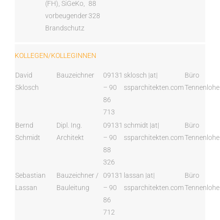
(FH), SiGeKo,
88
vorbeugender
328
Brandschutz
KOLLEGEN/KOLLEGINNEN
David
Bauzeichner
09131
sklosch |at|
Büro
Sklosch
– 90
ssparchitekten.com
Tennenlohe
86
713
Bernd
Dipl. Ing.
09131
schmidt |at|
Büro
Schmidt
Architekt
– 90
ssparchitekten.com
Tennenlohe
88
326
Sebastian
Bauzeichner /
09131
lassan |at|
Büro
Lassan
Bauleitung
– 90
ssparchitekten.com
Tennenlohe
86
712