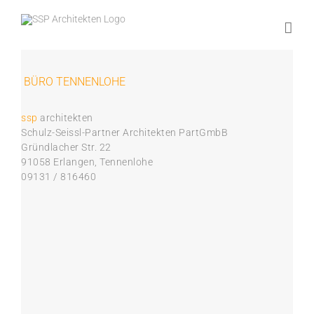
Zum
Inhalt
springen
BÜRO TENNENLOHE
ssp
architekten
Schulz-Seissl-Partner Architekten PartGmbB
Gründlacher Str. 22
91058 Erlangen, Tennenlohe
09131 / 816460