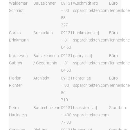
Waldemar
Bauzeichner
09131
w.schmidt |at|
Büro
Schmidt
– 90
ssparchitekten.com
Tennenlohe
88
327
Carola
Architektin
09131
brinkmann |at|
Büro
Brinkmann
– 81
ssparchitekten.com
Tennenlohe
64 60
Katarzyna
Bauzeichnerin
09131
gabrys |at|
Büro
Gabrys
/ Geographin
– 81
ssparchitekten.com
Tennenlohe
64 60
Florian
Architekt
09131
richter |at|
Büro
Richter
– 90
ssparchitekten.com
Tennenlohe
86
710
Petra
Bautechnikerin
09131
hackstein |at|
Stadtbüro
Hackstein
– 405
ssparchitekten.com
77 33
Christine
Dipl. Ing.
09131
kupper |at|
Stadtbüro