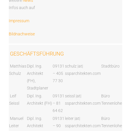
weitere
News
Infos auch auf
Impressum
Bildnachweise
GESCHÄFTSFÜHRUNG
Matthias
Dipl. Ing.
09131
schulz |at|
Stadtbüro
Schulz
Architekt
– 405
ssparchitekten.com
(FH),
77 30
Stadtplaner
Leif
Dipl. Ing.
09131
seissl |at|
Büro
Seissl
Architekt (FH)
– 81
ssparchitekten.com
Tennenlohe
64 62
Manuel
Dipl. Ing.
09131
leiter |at|
Büro
Leiter
Architekt
– 90
ssparchitekten.com
Tennenlohe