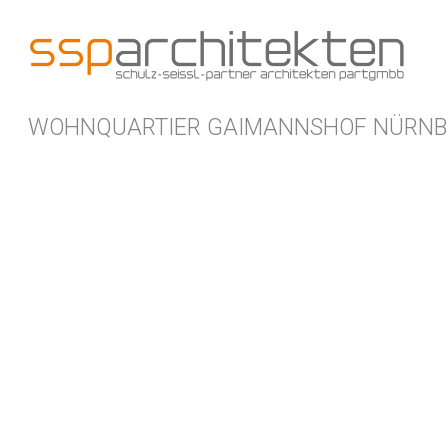
Zum
Inhalt
springen
WOHNQUARTIER GAIMANNSHOF NÜRNB