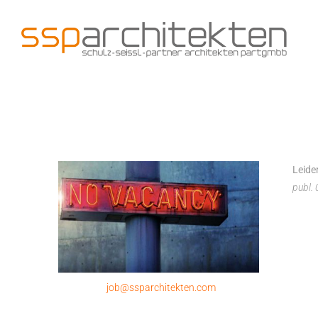
Zum
Inhalt
springen
Leide
publ.
job@ssparchitekten.com