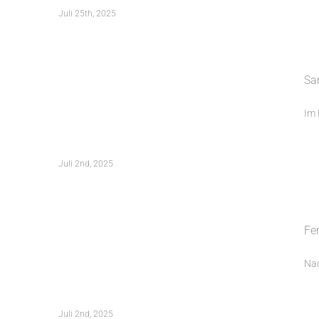
Juli 25th, 2025
Sanierung Felsenkeller Fürth –
Sa
Zwischenstand
Im 
Juli 2nd, 2025
Fertigstellung 1.BA des ehemaligen
Fe
Landratsamtes Erlangen
Nac
Juli 2nd, 2025