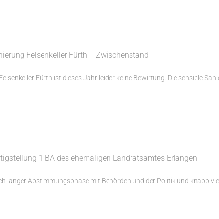
nierung Felsenkeller Fürth – Zwischenstand
Felsenkeller Fürth ist dieses Jahr leider keine Bewirtung. Die sensible Sani
rtigstellung 1.BA des ehemaligen Landratsamtes Erlangen
h langer Abstimmungsphase mit Behörden und der Politik und knapp vier J