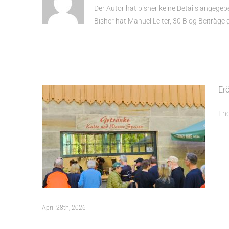
Der Autor hat bisher keine Details angegeb
Bisher hat Manuel Leiter, 30 Blog Beiträge 
Eröffnungsfeier „Grüner“ Felsenkeller
Fürth
Erö
End
20 Jahrfeier Kinderhaus Kleiner Stern,
Erlangen
April 28th, 2026