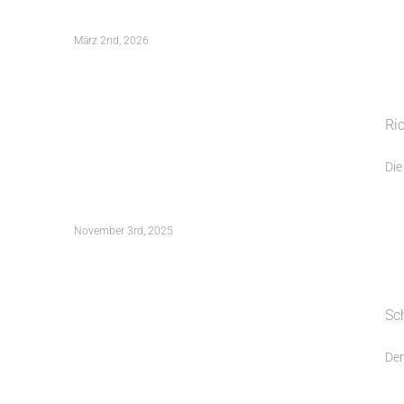
März 2nd, 2026
Richtfest für Wohnanlage Freising
Ri
Angerquartier
Die
November 3rd, 2025
Scheunenumbau zu einem Wohnhaus
Sc
in Großgründlach
Der