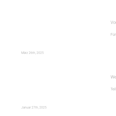
Vorstellung des Bebauungsplans
Vo
„Stubenloh-Süd“
Für
März 26th, 2025
Wettbewerb Siemens Campus
We
Erlangen „Stadtquartier Süd“
Tei
Januar 27th, 2025