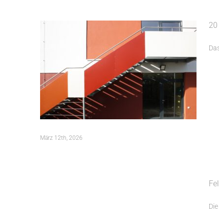
20
Das
März 12th, 2026
Felsenkeller Fürth eröffnet zur
Fel
Biergartensaison 2026
Die