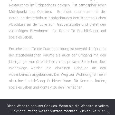
Restaurants im Erdgeschoss gelegen, ist atmosphärischer
Mittelpunkt des Quartiers. Er bildet zusammen mit der
Betonung des erhöhten Kopfgebäudes den städtebaulichen
Abschluss an der Ecke zur Gebbertstraße und bietet den
zukünftigen Bewohnern für Raum für Erschließung und
soziales Leben.
Entscheidend für die Quartiersbildung ist sowohl die Qualität
der städtebaulichen Räume als auch der Umgang mit den
Übergängen von öffentlichen zu den privaten Bereichen. Über
Wohnwege werden die einzelnen Gebäude an den
Außenbereich angebunden. Der Weg zur Wohnung ist mehr
als reine Erschließung. Er bietet Raum für Kommunikation,
soziales Leben und Kontakt zu den Freiflächen.
Diese Website benutzt Cookies. Wenn sie die Website in vollem
Funktionsumfang weiter nutzten möchten, klicken Sie "OK".