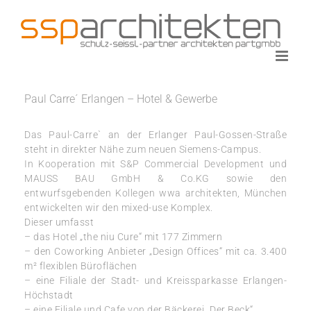
Zum
Inhalt
springen
Paul Carre´ Erlangen – Hotel & Gewerbe
Das Paul-Carre`
an der Erlanger Paul-Gossen-Straße
steht
in direkter Nähe zum neuen Siemens-Campus.
In Kooperation mit S&P Commercial Development und
MAUSS BAU GmbH & Co.KG sowie den
entwurfsgebenden Kollegen wwa architekten, München
entwickelten wir den
mixed-use Komplex.
Dieser umfasst
–
das Hotel „the niu Cure“ mit 177 Zimmern
–
den Coworking Anbieter „Design Offices“ mit ca. 3.400
m² flexiblen Büroflächen
– eine Filiale der Stadt- und Kreissparkasse Erlangen-
Höchstadt
– eine Filiale und Cafe von der Bäckerei „Der Beck“