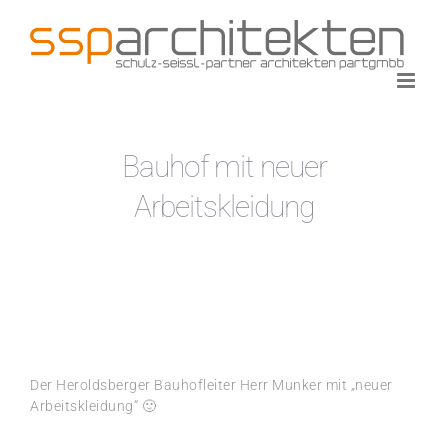
Zum
Inhalt
springen
Bauhof mit neuer
Arbeitskleidung
Der Heroldsberger Bauhofleiter Herr Munker mit „neuer
Arbeitskleidung“ 🙂