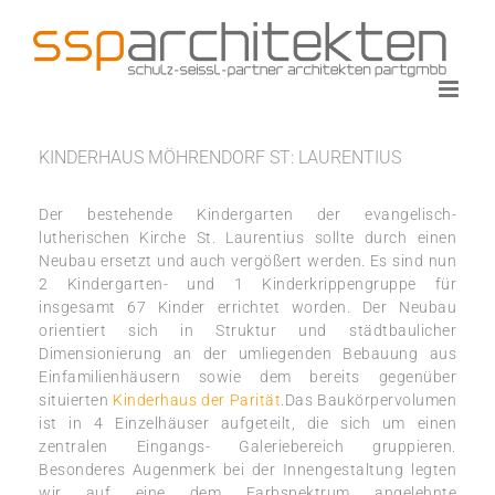
Zum
Inhalt
springen
KINDERHAUS MÖHRENDORF ST: LAURENTIUS
Der bestehende Kindergarten der evangelisch-
lutherischen Kirche St. Laurentius sollte durch einen
Neubau ersetzt und auch vergößert werden. Es sind nun
2 Kindergarten- und 1 Kinderkrippengruppe für
insgesamt 67 Kinder errichtet worden. Der Neubau
orientiert sich in Struktur und städtbaulicher
Dimensionierung an der umliegenden Bebauung aus
Einfamilienhäusern sowie dem bereits gegenüber
situierten
Kinderhaus der Parität
.Das Baukörpervolumen
ist in 4 Einzelhäuser aufgeteilt, die sich um einen
zentralen Eingangs- Galeriebereich gruppieren.
Besonderes Augenmerk bei der Innengestaltung legten
wir auf eine dem Farbspektrum angelehnte