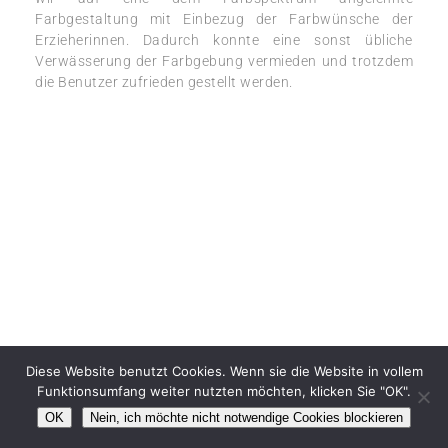
Farbgestaltung mit Einbezug der Farbwünsche der
Erzieherinnen. Dadurch konnte eine sonst übliche
Verwässerung der Farbgebung vermieden und trotzdem
die Benutzer zufrieden gestellt werden.
Diese Website benutzt Cookies. Wenn sie die Website in vollem
Funktionsumfang weiter nutzten möchten, klicken Sie "OK".
OK
Nein, ich möchte nicht notwendige Cookies blockieren